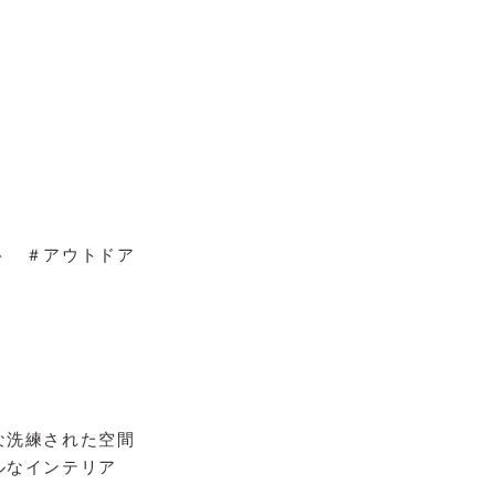
ト ＃アウトドア
な洗練された空間
ルなインテリア