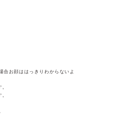
場合お顔ははっきりわからないよ
す。
す。
。