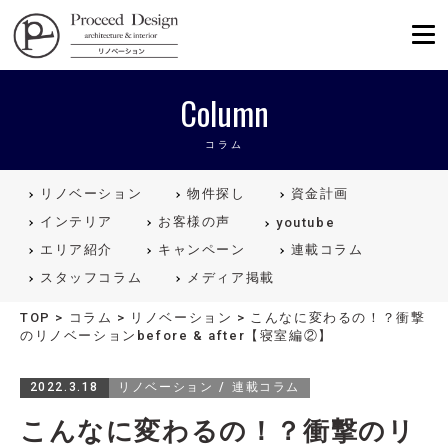
リノベーションを福岡で。Proceed
Column
コラム
リノベーション
物件探し
資金計画
インテリア
お客様の声
youtube
エリア紹介
キャンペーン
連載コラム
スタッフコラム
メディア掲載
TOP
>
コラム
>
リノベーション
>
こんなに変わるの！？衝撃
のリノベーションbefore & after【寝室編②】
2022.3.18
リノベーション
連載コラム
こんなに変わるの！？衝撃のリ