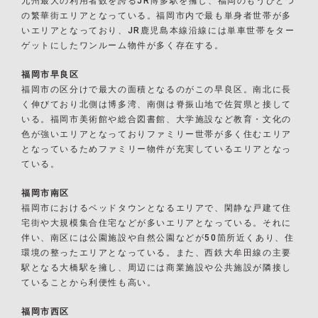
九州最大の利用者数を誇るJR博多駅を擁し、福岡のもうひとつ
の繁華街エリアとなっている。福岡市内で最も単身者世帯が多
いエリアとなっており、JR鹿児島本線沿線には単車世帯をター
ゲットにしたワンルーム物件が多く存在する。
福岡市早良区
福岡市の区分けで最大の面積となるのがこの早良区。南北に長
く伸びており北側は博多湾、南側は脊振山地で佐賀県と接して
いる。福岡市美術館や総合図書館、大学施設など教育・文化の
色が強いエリアとなっておりファミリー世帯が多く住むエリア
となっているためファミリー物件が充実しているエリアとなっ
ている。
福岡市南区
福岡市におけるベッドタウンとなるエリアで、閑静な戸建て住
宅街や大規模集合住宅などが多いエリアとなっている。それに
伴い、南区には公園施設や自然公園などが50箇所近くあり、住
環境の整ったエリアとなっている。また、西鉄大牟田線の主要
駅となる大橋駅を擁し、周辺には商業施設や公共施設が隣接し
ていることから利便性も高い。
福岡市西区