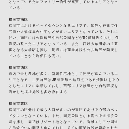
となっているためファミリー物件が充実しているエリアとなっ
ている。
福岡市南区
福岡市におけるベッドタウンとなるエリアで、閑静な戸建て住
宅街や大規模集合住宅などが多いエリアとなっている。それに
伴い、南区には公園施設や自然公園などが50箇所近くあり、住
環境の整ったエリアとなっている。また、西鉄大牟田線の主要
駅となる大橋駅を擁し、周辺には商業施設や公共施設が隣接し
ていることから利便性も高い。
福岡市西区
市内で最も農地が多く、新興住宅地として開発が進んでいるエ
リアとなる。主要施設はJR筑肥線の結節点である姪浜駅を中心
としたエリアに集積しており、西部エリアは豊かな自然環境を
活かした福祉施設も多数存在する。
福岡市東区
福岡市の区分けで最も人口が多いのが東区であり中心部のベッ
ドタウンとなっている。また、国定公園となる海の中道海浜公
園を擁し、周辺はリゾート地となっている。香椎エリアや国道
３号線沿いの開発も進んでおり、多くの商業施設が建設された