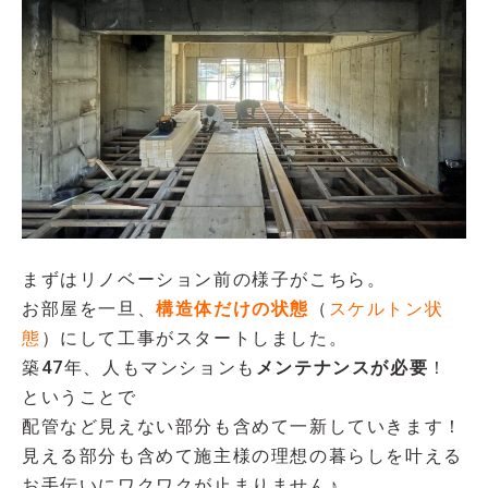
まずはリノベーション前の様子がこちら。
お部屋を一旦、
構造体だけの状態
（
スケルトン状
態
）にして工事がスタートしました。
築47年、人もマンションも
メンテナンスが必要
！
ということで
配管など見えない部分も含めて一新していきます！
見える部分も含めて施主様の理想の暮らしを叶える
お手伝いにワクワクが止まりません♪