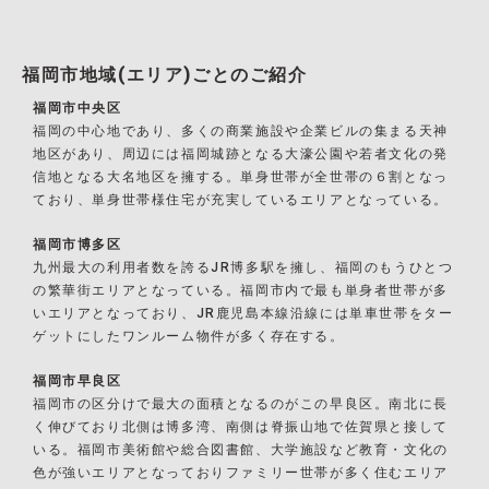
福岡市地域(エリア)ごとのご紹介
福岡市中央区
福岡の中心地であり、多くの商業施設や企業ビルの集まる天神
地区があり、周辺には福岡城跡となる大濠公園や若者文化の発
信地となる大名地区を擁する。単身世帯が全世帯の６割となっ
ており、単身世帯様住宅が充実しているエリアとなっている。
福岡市博多区
九州最大の利用者数を誇るJR博多駅を擁し、福岡のもうひとつ
の繁華街エリアとなっている。福岡市内で最も単身者世帯が多
いエリアとなっており、JR鹿児島本線沿線には単車世帯をター
ゲットにしたワンルーム物件が多く存在する。
福岡市早良区
福岡市の区分けで最大の面積となるのがこの早良区。南北に長
く伸びており北側は博多湾、南側は脊振山地で佐賀県と接して
いる。福岡市美術館や総合図書館、大学施設など教育・文化の
色が強いエリアとなっておりファミリー世帯が多く住むエリア