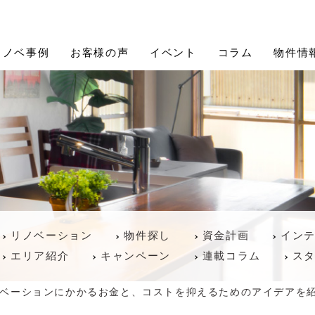
Proceed Design (プロシードデザイン)
リノベ事例
お客様の声
イベント
コラム
物件情
リノベーション
物件探し
資金計画
イン
エリア紹介
キャンペーン
連載コラム
ス
ベーションにかかるお金と、コストを抑えるためのアイデアを