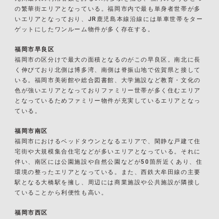
の繁華街エリアとなっている。福岡市内で最も単身者世帯が多
いエリアとなっており、JR鹿児島本線沿線には単車世帯をター
ゲットにしたワンルーム物件が多く存在する。
福岡市早良区
福岡市の区分けで最大の面積となるのがこの早良区。南北に長
く伸びており北側は博多湾、南側は脊振山地で佐賀県と接して
いる。福岡市美術館や総合図書館、大学施設など教育・文化の
色が強いエリアとなっておりファミリー世帯が多く住むエリア
となっているためファミリー物件が充実しているエリアとなっ
ている。
福岡市南区
福岡市におけるベッドタウンとなるエリアで、閑静な戸建て住
宅街や大規模集合住宅などが多いエリアとなっている。それに
伴い、南区には公園施設や自然公園などが50箇所近くあり、住
環境の整ったエリアとなっている。また、西鉄大牟田線の主要
駅となる大橋駅を擁し、周辺には商業施設や公共施設が隣接し
ていることから利便性も高い。
福岡市西区