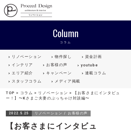
リノベーションを福岡で。Proceed
Column
コラム
リノベーション
物件探し
資金計画
インテリア
お客様の声
youtube
エリア紹介
キャンペーン
連載コラム
スタッフコラム
メディア掲載
TOP
>
コラム
>
リノベーション
>
【お客さまにインタビュ
ー！】〜Kさまご夫妻のぶっちゃけ対談編〜
2022.5.25
リノベーション
お客様の声
【お客さまにインタビュ