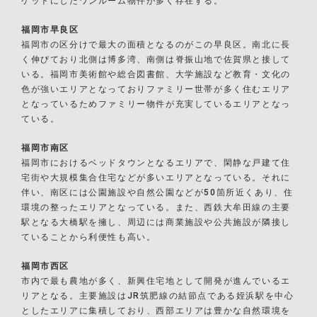
ゲットにしたワンルーム物件が多く存在する。
福岡市早良区
福岡市の区分けで最大の面積となるのがこの早良区。南北に長
く伸びており北側は博多湾、南側は脊振山地で佐賀県と接して
いる。福岡市美術館や総合図書館、大学施設など教育・文化の
色が強いエリアとなっておりファミリー世帯が多く住むエリア
となっているためファミリー物件が充実しているエリアとなっ
ている。
福岡市南区
福岡市におけるベッドタウンとなるエリアで、閑静な戸建て住
宅街や大規模集合住宅などが多いエリアとなっている。それに
伴い、南区には公園施設や自然公園などが50箇所近くあり、住
環境の整ったエリアとなっている。また、西鉄大牟田線の主要
駅となる大橋駅を擁し、周辺には商業施設や公共施設が隣接し
ていることから利便性も高い。
福岡市西区
市内で最も農地が多く、新興住宅地として開発が進んでいるエ
リアとなる。主要施設はJR筑肥線の結節点である姪浜駅を中心
としたエリアに集積しており、西部エリアは豊かな自然環境を