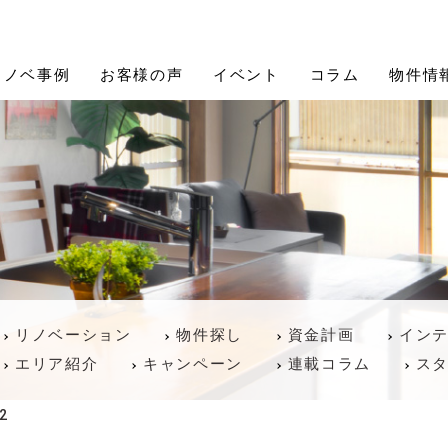
Proceed Design (プロシードデザイン)
リノベ事例
お客様の声
イベント
コラム
物件情
リノベーション
物件探し
資金計画
イン
エリア紹介
キャンペーン
連載コラム
ス
t2