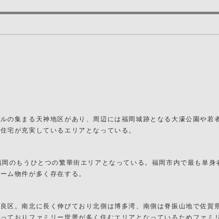
ビルの集まる天神地区があり、周辺には福岡城跡となる大濠公園や若
様住宅が充実しているエリアとなっている。
福岡のもうひとつの繁華街エリアとなっている。福岡市内で最も単身
ルーム物件が多く存在する。
早良区。南北に長く伸びており北側は博多湾、南側は脊振山地で佐賀
なっておりファミリー世帯が多く住むエリアとなっているためファミ