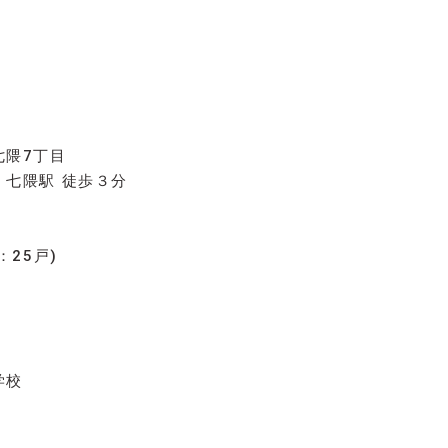
七隈7丁目
七隈駅 徒歩３分
：25戸)
学校