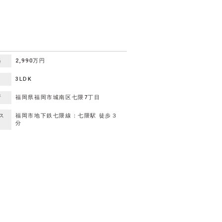
格
2,990万円
り
3LDK
所
福岡県福岡市城南区七隈7丁目
ス
福岡市地下鉄七隈線：七隈駅 徒歩３
分