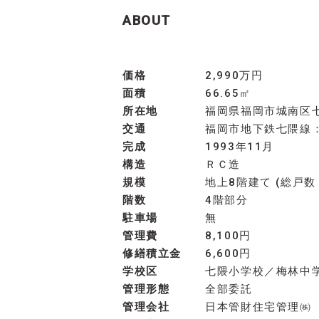
ABOUT
価格
2,990万円
面積
66.65㎡
所在地
福岡県福岡市城南区
交通
福岡市地下鉄七隈線：
完成
1993年11月
構造
ＲＣ造
規模
地上8階建て (総戸数
階数
4階部分
駐車場
無
管理費
8,100円
修繕積立金
6,600円
学校区
七隈小学校／梅林中
管理形態
全部委託
管理会社
日本管財住宅管理㈱