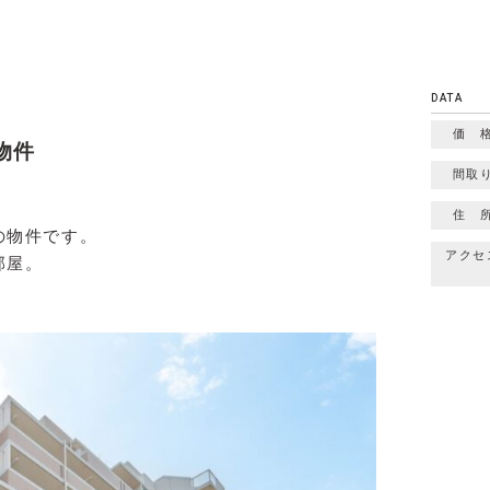
DATA
価 
物件
間取
住 
の物件です。
アクセ
部屋。